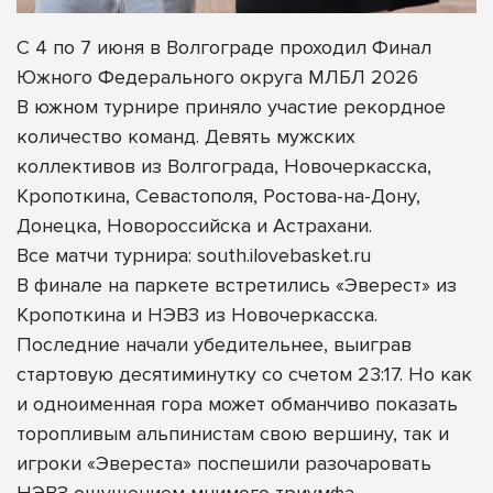
С 4 по 7 июня в Волгограде проходил Финал
Южного Федерального округа МЛБЛ 2026
В южном турнире приняло участие рекордное
количество команд. Девять мужских
коллективов из Волгограда, Новочеркасска,
Кропоткина, Севастополя, Ростова-на-Дону,
Донецка, Новороссийска и Астрахани.
Все матчи турнира: south.ilovebasket.ru
В финале на паркете встретились «Эверест» из
Кропоткина и НЭВЗ из Новочеркасска.
Последние начали убедительнее, выиграв
стартовую десятиминутку со счетом 23:17. Но как
и одноименная гора может обманчиво показать
торопливым альпинистам свою вершину, так и
игроки «Эвереста» поспешили разочаровать
НЭВЗ ощущением мнимого триумфа.