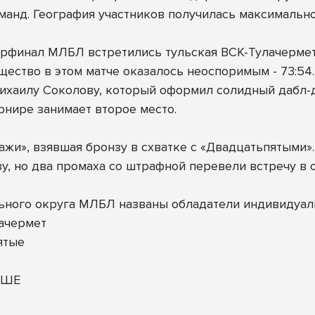
анд. География участников получилась максимально 
рфинал МЛБЛ встретились тульская ВСК-Тулачермет
щество в этом матче оказалось неоспоримым - 73:54.
хаилу Соколову, который оформил солидный дабл-даб
рнире занимает второе место.
жи», взявшая бронзу в схватке с «Двадцатьпятыми».
у, но два промаха со штрафной перевели встречу в о
ьного округа МЛБЛ названы обладатели индивидуал
ачермет
ятые
ОШЕ