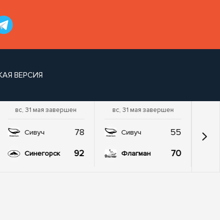
КАЯ ВЕРСИЯ
вс, 31 мая завершен
вс, 31 мая завершен
78
55
Сивуч
Сивуч
92
70
Синегорск
Флагман