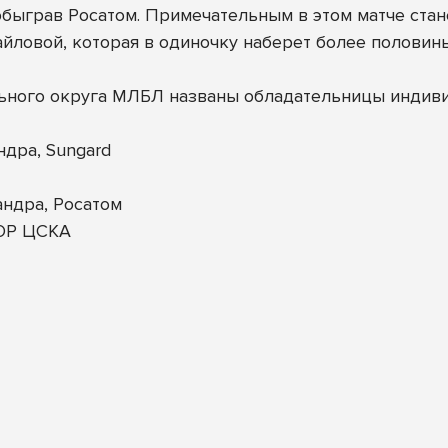
 обыграв Росатом. Примечательным в этом матче ст
вой, которая в одиночку наберет более половины 
ьного округа МЛБЛ названы обладательницы индив
дра, Sungard
ндра, Росатом
ОР ЦСКА