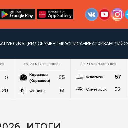
БА
ПУБЛИКАЦИИ
ДОКУМЕНТЫ
РАСПИСАНИЕ
АРХИВ
АНГЛИЙС
шен
сб, 23 мая завершен
вс, 31 мая завершен
Корсаков
57
0
65
Флагман
(Корсаков)
52
Синегорск
20
61
Феникс
026. ИТОГИ