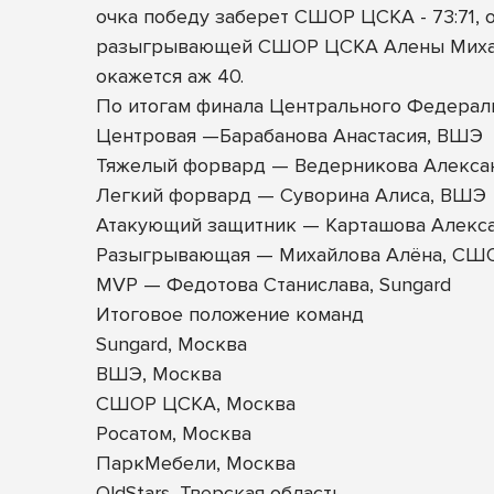
очка победу заберет СШОР ЦСКА - 73:71,
разыгрывающей СШОР ЦСКА Алены Михайло
окажется аж 40.
По итогам финала Центрального Федерал
Центровая —Барабанова Анастасия, ВШЭ
Тяжелый форвард — Ведерникова Алексан
Легкий форвард — Суворина Алиса, ВШЭ
Атакующий защитник — Карташова Алекса
Разыгрывающая — Михайлова Алёна, СШ
MVP — Федотова Станислава, Sungard
Итоговое положение команд
Sungard, Москва
ВШЭ, Москва
СШОР ЦСКА, Москва
Росатом, Москва
ПаркМебели, Москва
OldStars, Тверская область