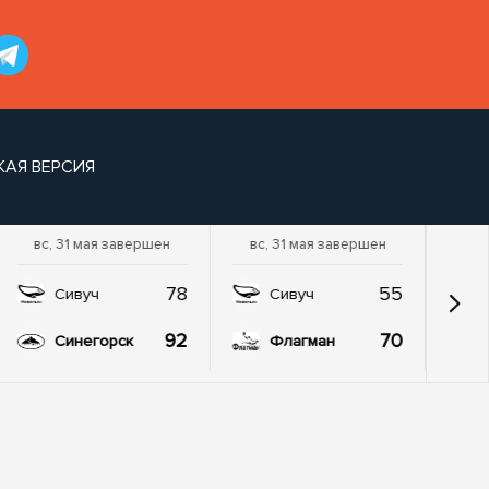
КАЯ ВЕРСИЯ
вс, 31 мая завершен
вс, 31 мая завершен
78
55
Сивуч
Сивуч
92
70
Синегорск
Флагман