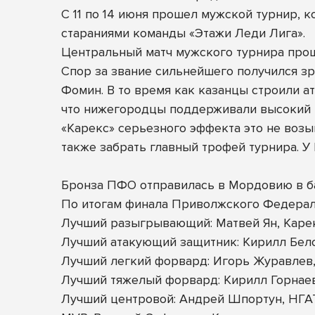
С 11 по 14 июня прошел мужской турнир, к
стараниями команды «Этажи Леди Лига».
Центральный матч мужского турнира прош
Спор за звание сильнейшего получился з
Фомин. В то время как казанцы строили ат
что нижегородцы поддерживали высокий 
«Карекс» серьезного эффекта это не возым
также забрать главный трофей турнира. У
Бронза ПФО отправилась в Мордовию в баг
По итогам финала Приволжского Федерал
Лучший разыгрывающий: Матвей Ян, Каре
Лучший атакующий защитник: Кирилл Бел
Лучший легкий форвард: Игорь Журавлев
Лучший тяжелый форвард: Кирилл Горнаев
Лучший центровой: Андрей Шпортун, НГ