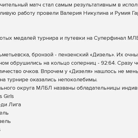
чительный матч стал самым результативным в исполн
тливую работу провели Валерия Никулина и Румия Гар
лотых медалей турнира и путевки на Суперфинал МЛ
Альметьевска, бронзой - пензенский «Дизель». Их оч
ном обрушились на кольцо соперниц - 92:64. Сразу ч
чество очков. Впрочем у «Дизеля» нашлось не меньше
 на турнире оказались непоколебимы.
ьного округа МЛБЛ названы обладательницы индив
 Girls
еди Лига
зель
зель
s