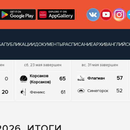
БА
ПУБЛИКАЦИИ
ДОКУМЕНТЫ
РАСПИСАНИЕ
АРХИВ
АНГЛИЙС
шен
сб, 23 мая завершен
вс, 31 мая завершен
Корсаков
57
0
65
Флагман
(Корсаков)
52
Синегорск
20
61
Феникс
026. ИТОГИ