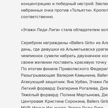
концентрацию и победный настрой. Заклю
набранных очка против «Тольятти». Кропо
соответственно.
«Этажи Леди Лига» стала обладателем зо
Серебром награждены «Ballers Girls» из 
день, где девушки из Альметьевска урага
чемпионок сумели набрать двузначное коли
своем желании поставить красивую точку
По итогам финала Приволжского Федерал
Разыгрывающая: Валерия Камынина, Ballers
Атакующий защитник: Яна Урбан, Этажи Л
Легкий форвард: Екатерина Рогалева, Ди
Тяжёлый форвард: Полина Мартынова, Ди
Центровая: Кристина Сорокина, Ballers Girl
MVP: Ирина Ильинова, Этажи Леди Лига