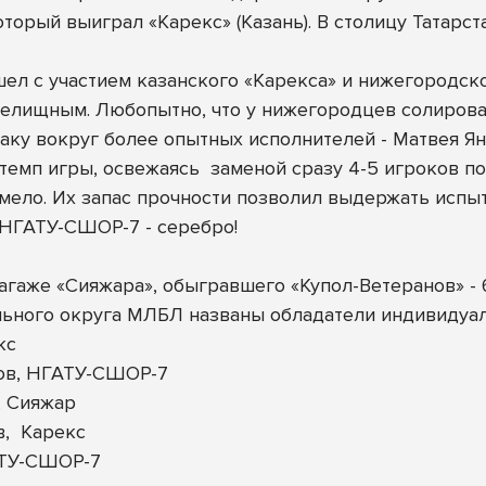
оторый выиграл «Карекс» (Казань). В столицу Татарс
ел с участием казанского «Карекса» и нижегородс
релищным. Любопытно, что у нижегородцев солиров
аку вокруг более опытных исполнителей - Матвея Ян
темп игры, освежаясь
заменой сразу 4-5 игроков по
ело. Их запас прочности позволил выдержать испытан
 НГАТУ-СШОР-7 - серебро!
аже «Сияжара», обыгравшего «Купол-Ветеранов» - 6
ьного округа МЛБЛ названы обладатели индивидуа
кс
ов, НГАТУ-СШОР-7
, Сияжар
,
Карекс
АТУ-СШОР-7