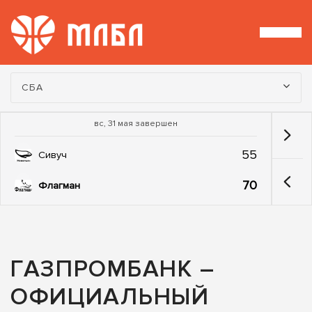
Турнир:
СБА
вс, 31 мая завершен
55
Сивуч
70
Флагман
ГАЗПРОМБАНК –
ОФИЦИАЛЬНЫЙ